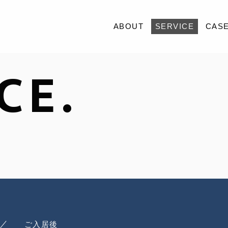
ABOUT
SERVICE
CAS
CE.
ABOUT
SERVICE
CASE
ACCESS
BLOG
CONTACT
RECRUIT
ご入居後